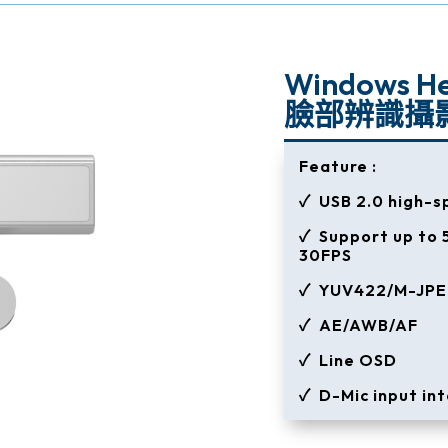
Windows He
臉部辨識攝
Feature :
✓ USB 2.0 high-
✓ Support up to 
30FPS
✓ YUV422/M-JPE
✓ AE/AWB/AF
✓ Line OSD
✓ D-Mic input in