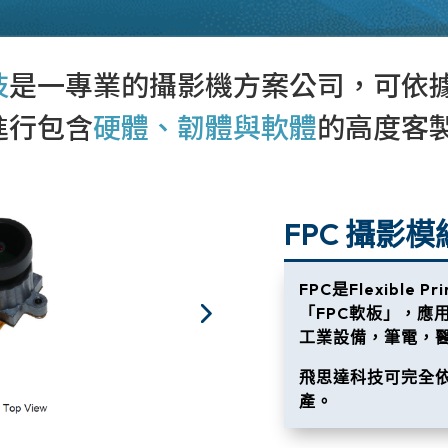
技
是一專業的攝影機方案公司，可依
進行包含
硬體、韌體與軟體
的高度客
FPC 攝影模
FPC是Flexible P
「FPC軟板」
，應
工業設備，筆電，
飛思達科技可完全
產。