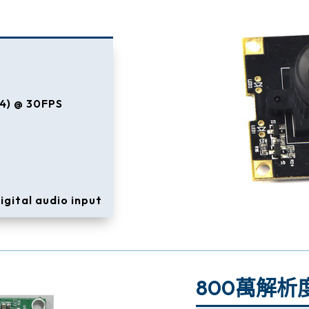
4) @ 30FPS
igital audio input
800萬解析度