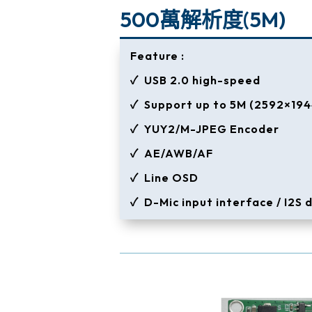
500萬解析度(5M)
Feature :
✓ USB 2.0 high-speed
✓ Support up to 5M (2592×194
✓ YUY2/M-JPEG Encoder
✓ AE/AWB/AF
✓ Line OSD
✓ D-Mic input interface / I2S d