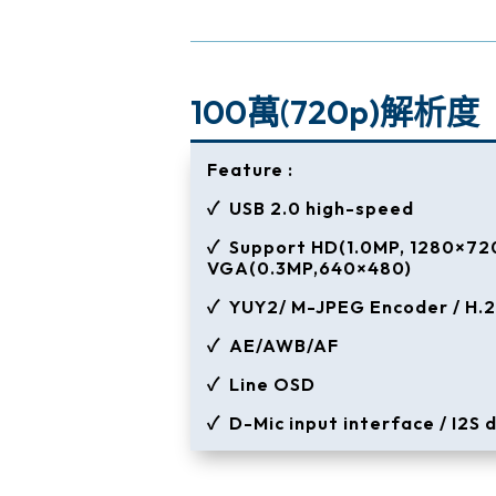
100萬(720p)解析度
Feature :
✓ USB 2.0 high-speed
✓ Support HD(1.0MP, 1280×720
VGA(0.3MP,640×480)
✓ YUY2/ M-JPEG Encoder / H.
✓ AE/AWB/AF
✓ Line OSD
✓ D-Mic input interface / I2S d