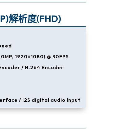
0P)解析度(FHD)
speed
.0MP, 1920×1080) @ 30FPS
ncoder / H.264 Encoder
erface / I2S digital audio input