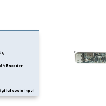
),
264 Encoder
igital audio input