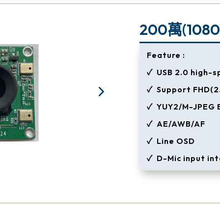
200萬(108
Feature :
✓ USB 2.0 high-
✓ Support FHD(2
✓ YUY2/M-JPEG E
✓ AE/AWB/AF
✓ Line OSD
✓ D-Mic input int