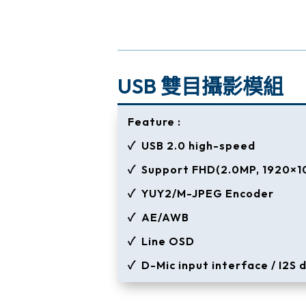
USB 雙目攝影模組
Feature :
✓ USB 2.0 high-speed
✓ Support FHD(2.0MP, 1920×1
✓ YUY2/M-JPEG Encoder
✓ AE/AWB
✓ Line OSD
✓ D-Mic input interface / I2S d