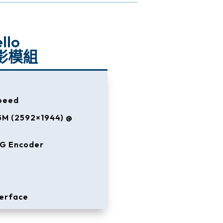
llo
影模組
speed
5M (2592×1944) @
G Encoder
terface