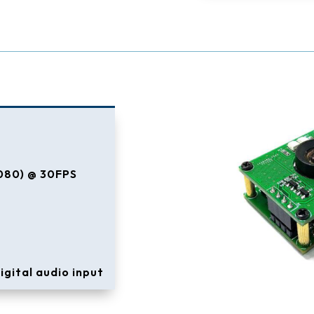
080) @ 30FPS
igital audio input