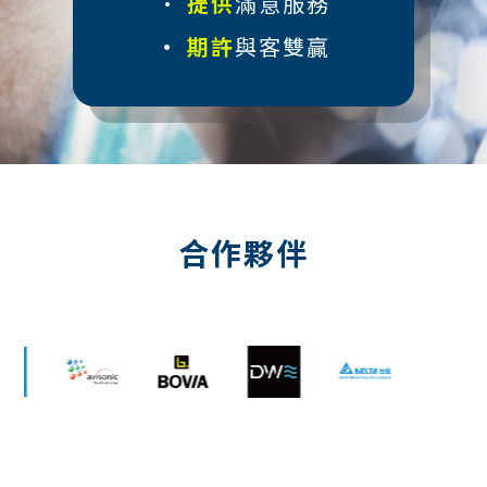
•
提供
滿意服務
•
期許
與客雙贏
合作夥伴